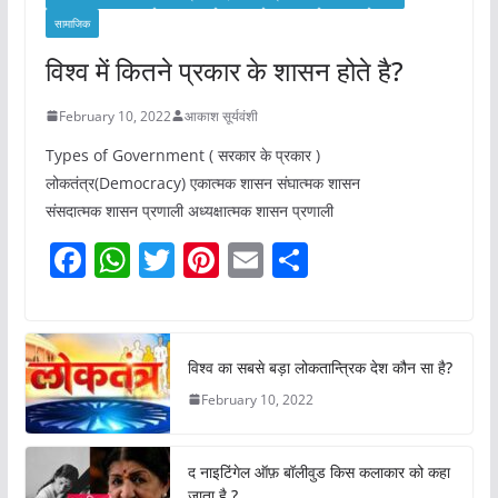
सामाजिक
विश्व में कितने प्रकार के शासन होते है?
February 10, 2022
आकाश सूर्यवंशी
Types of Government ( सरकार के प्रकार )
लोकतंत्र(Democracy) एकात्मक शासन संघात्मक शासन
संसदात्मक शासन प्रणाली अध्यक्षात्मक शासन प्रणाली
F
W
T
Pi
E
S
a
h
w
nt
m
h
c
at
itt
er
ai
ar
e
s
er
e
l
e
विश्व का सबसे बड़ा लोकतान्त्रिक देश कौन सा है?
b
A
st
February 10, 2022
o
p
o
p
द नाइटिंगेल ऑफ़ बॉलीवुड किस कलाकार को कहा
जाता है ?