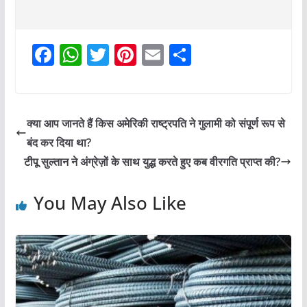
F
W
T
Pi
E
S
a
h
w
nt
m
h
c
at
itt
er
ai
ar
e
s
er
e
l
e
क्या आप जानते हैं किस अमेरिकी राष्ट्रपति ने गुलामी को संपूर्ण रूप से
b
A
st
बंद कर दिया था?
o
p
टीपू सुल्तान ने अंग्रेज़ों के साथ युद्ध करते हुए कब वीरगति प्राप्त की?
o
p
You May Also Like
k