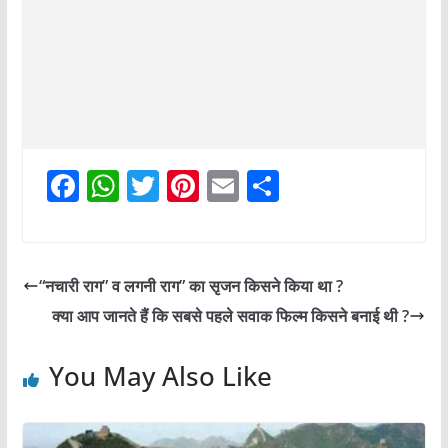
F
W
T
Pi
E
S
a
h
w
nt
m
h
c
at
itt
er
ai
ar
e
s
er
e
l
e
“नचारी राग” व लगनी राग” का सृजन किसने किया था ?
b
A
st
क्या आप जानते हैं कि सबसे पहले सवाक फिल्म किसने बनाई थी ?
o
p
o
p
You May Also Like
k