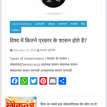
UNCATEGORIZED
अंतर्राष्ट्रीय
इतिहास
प्रश्नोत्तरी
राजनीति
शिक्षा
सामाजिक
विश्व में कितने प्रकार के शासन होते है?
February 10, 2022
आकाश सूर्यवंशी
Types of Government ( सरकार के प्रकार )
लोकतंत्र(Democracy) एकात्मक शासन संघात्मक शासन
संसदात्मक शासन प्रणाली अध्यक्षात्मक शासन प्रणाली
F
W
T
Pi
E
S
a
h
w
nt
m
h
c
at
itt
er
ai
ar
e
s
er
e
l
e
विश्व का सबसे बड़ा लोकतान्त्रिक देश कौन सा है?