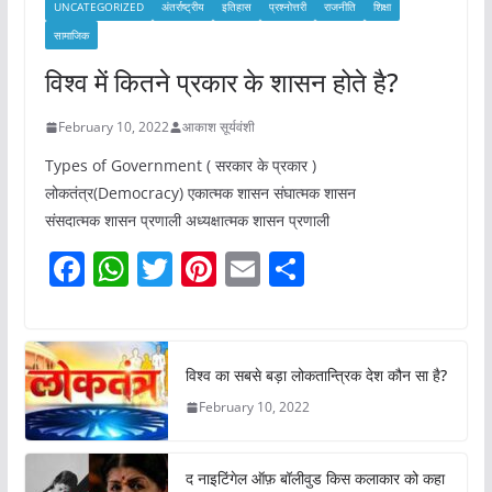
UNCATEGORIZED
अंतर्राष्ट्रीय
इतिहास
प्रश्नोत्तरी
राजनीति
शिक्षा
सामाजिक
विश्व में कितने प्रकार के शासन होते है?
February 10, 2022
आकाश सूर्यवंशी
Types of Government ( सरकार के प्रकार )
लोकतंत्र(Democracy) एकात्मक शासन संघात्मक शासन
संसदात्मक शासन प्रणाली अध्यक्षात्मक शासन प्रणाली
F
W
T
Pi
E
S
a
h
w
nt
m
h
c
at
itt
er
ai
ar
e
s
er
e
l
e
विश्व का सबसे बड़ा लोकतान्त्रिक देश कौन सा है?
b
A
st
February 10, 2022
o
p
o
p
द नाइटिंगेल ऑफ़ बॉलीवुड किस कलाकार को कहा