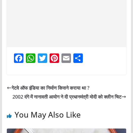
F
W
T
Pi
E
S
a
h
w
nt
m
h
c
at
itt
er
ai
ar
e
s
er
e
l
e
गेटवे ऑफ इंडिया का निर्माण किसने कराया था ?
b
A
st
2002 दंगे में नानावती आयोग ने दी प्रधानमंत्री मोदी को क्लीन चिट
o
p
o
p
You May Also Like
k