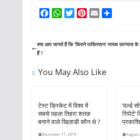
F
W
T
Pi
E
S
a
h
w
nt
m
h
c
at
itt
er
ai
ar
e
s
er
e
l
e
क्या आप जानते हैं कि ‘कितने पाकिस्तान’ नामक उपन्यास क
b
A
st
हैं ?
o
p
You May Also Like
o
p
k
टेस्ट क्रिकेट में विश्व में
‘वर्ल्ड 
सबसे पहला तिहरा शतक
रिपोर्ट’ 
बनाने वाले खिलाडी कौन थे ?
प्रकाशि
December 11, 2019
August 