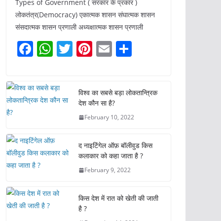
Types of Government ( सरकार के प्रकार )
लोकतंत्र(Democracy) एकात्मक शासन संघात्मक शासन
संसदात्मक शासन प्रणाली अध्यक्षात्मक शासन प्रणाली
F
W
T
Pi
E
S
a
h
w
nt
m
h
c
at
itt
er
ai
ar
e
s
er
e
l
e
विश्व का सबसे बड़ा लोकतान्त्रिक
देश कौन सा है?
b
A
st
February 10, 2022
o
p
o
p
द नाइटिंगेल ऑफ़ बॉलीवुड किस
k
कलाकार को कहा जाता है ?
February 9, 2022
किस देश में रात को खेती की जाती
है ?