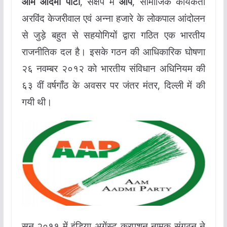
आम आदमी पार्टी
, संक्षेप में
आप
, सामाजिक कार्यकर्ता
अरविंद केजरीवाल एवं अन्ना हजारे के लोकपाल आंदोलन
से जुड़े बहुत से सहयोगियों द्वारा गठित एक भारतीय
राजनीतिक दल है। इसके गठन की आधिकारिक घोषणा
२६ नवम्बर २०१२ को भारतीय संविधान अधिनियम की
६३ वीं वर्षगाँठ के अवसर पर जंतर मंतर, दिल्ली में की
गयी थी।
सन् २०११ में इंडिया अगेंस्ट करपशन नामक संगठन ने