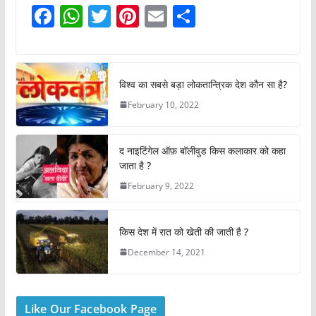
F
W
T
Pi
E
S
a
h
w
nt
m
h
c
at
itt
er
ai
ar
e
s
er
e
l
e
विश्व का सबसे बड़ा लोकतान्त्रिक देश कौन सा है?
b
A
st
February 10, 2022
o
p
o
p
द नाइटिंगेल ऑफ़ बॉलीवुड किस कलाकार को कहा
k
जाता है ?
February 9, 2022
किस देश में रात को खेती की जाती है ?
December 14, 2021
Like Our Facebook Page