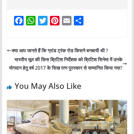
F
W
T
Pi
E
S
a
h
w
nt
m
h
c
at
itt
er
ai
ar
e
s
er
e
l
e
क्या आप जानते हैं कि ग्रांड ट्रंक रोड किसने बनबायी थी ?
b
A
st
भारतीय मूल की किस ब्रिटिश निर्देशक को ब्रिटिश सिनेमा में उनके
o
p
योगदान हेतु वर्ष 2017 के सिख रत्न पुरस्कार से सम्मानित किया गया?
o
p
You May Also Like
k