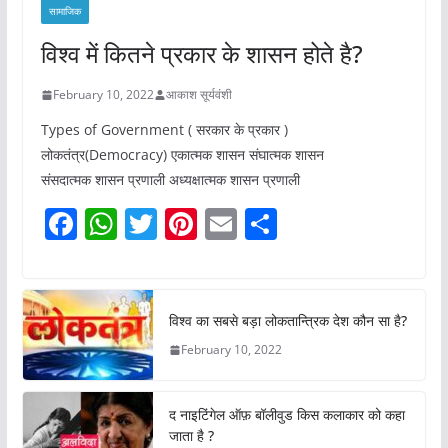
सामाजिक
विश्व में कितने प्रकार के शासन होते है?
February 10, 2022
आकाश सूर्यवंशी
Types of Government ( सरकार के प्रकार )
लोकतंत्र(Democracy) एकात्मक शासन संघात्मक शासन
संसदात्मक शासन प्रणाली अध्यक्षात्मक शासन प्रणाली
F
W
T
Pi
E
S
a
h
w
nt
m
h
c
at
itt
er
ai
ar
e
s
er
e
l
e
विश्व का सबसे बड़ा लोकतान्त्रिक देश कौन सा है?
b
A
st
February 10, 2022
o
p
o
p
द नाइटिंगेल ऑफ़ बॉलीवुड किस कलाकार को कहा
k
जाता है ?