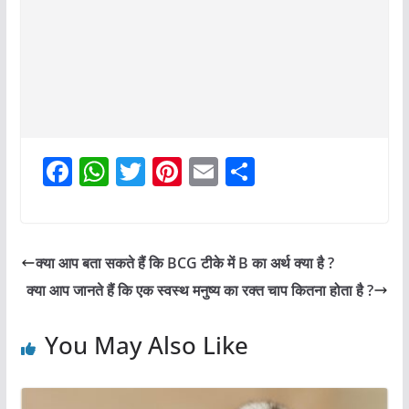
F
W
T
Pi
E
S
a
h
w
nt
m
h
c
at
itt
er
ai
ar
e
s
er
e
l
e
क्या आप बता सकते हैं कि BCG टीके में B का अर्थ क्या है ?
b
A
st
क्या आप जानते हैं कि एक स्वस्थ मनुष्य का रक्त चाप कितना होता है ?
o
p
o
p
You May Also Like
k