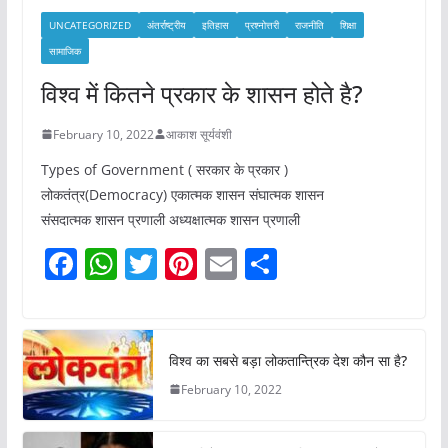
UNCATEGORIZED
अंतर्राष्ट्रीय
इतिहास
प्रश्नोत्तरी
राजनीति
शिक्षा
सामाजिक
विश्व में कितने प्रकार के शासन होते है?
February 10, 2022
आकाश सूर्यवंशी
Types of Government ( सरकार के प्रकार )
लोकतंत्र(Democracy) एकात्मक शासन संघात्मक शासन
संसदात्मक शासन प्रणाली अध्यक्षात्मक शासन प्रणाली
F
W
T
Pi
E
S
a
h
w
nt
m
h
c
at
itt
er
ai
ar
e
s
er
e
l
e
विश्व का सबसे बड़ा लोकतान्त्रिक देश कौन सा है?
b
A
st
February 10, 2022
o
p