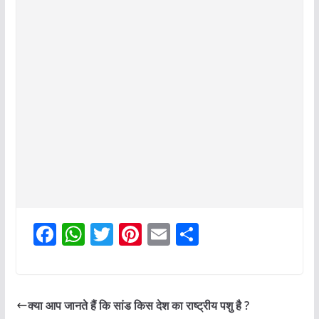
F
W
T
Pi
E
S
a
h
w
nt
m
h
c
at
itt
er
ai
ar
e
s
er
e
l
e
क्या आप जानते हैं कि सांड किस देश का राष्ट्रीय पशु है ?