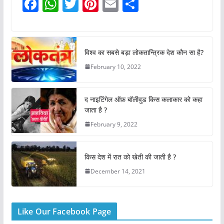
F
W
T
Pi
E
S
a
h
w
nt
m
h
c
at
itt
er
ai
ar
e
s
er
e
l
e
विश्व का सबसे बड़ा लोकतान्त्रिक देश कौन सा है?
b
A
st
February 10, 2022
o
p
o
p
द नाइटिंगेल ऑफ़ बॉलीवुड किस कलाकार को कहा
k
जाता है ?
February 9, 2022
किस देश में रात को खेती की जाती है ?
December 14, 2021
Like Our Facebook Page