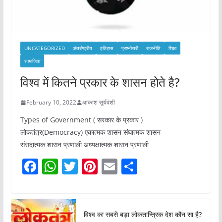
UNCATEGORIZED
अंतर्राष्ट्रीय
इतिहास
प्रश्नोत्तरी
राजनीति
शिक्षा
सामाजिक
विश्व में कितने प्रकार के शासन होते है?
February 10, 2022
आकाश सूर्यवंशी
Types of Government ( सरकार के प्रकार )
लोकतंत्र(Democracy) एकात्मक शासन संघात्मक शासन
संसदात्मक शासन प्रणाली अध्यक्षात्मक शासन प्रणाली
F
W
T
Pi
E
S
a
h
w
nt
m
h
c
at
itt
er
ai
ar
e
s
er
e
l
e
विश्व का सबसे बड़ा लोकतान्त्रिक देश कौन सा है?