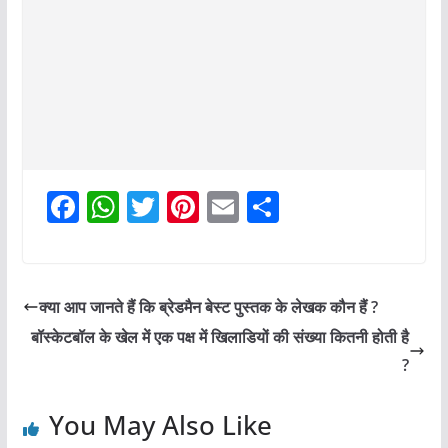
F
W
T
Pi
E
S
a
h
w
nt
m
h
c
at
itt
er
ai
ar
e
s
er
e
l
e
क्या आप जानते हैं कि ब्रेडमैन बेस्ट पुस्तक के लेखक कौन हैं ?
b
A
st
बॉस्केटबॉल के खेल में एक पक्ष में खिलाडियों की संख्या कितनी होती है
o
p
?
o
p
You May Also Like
k