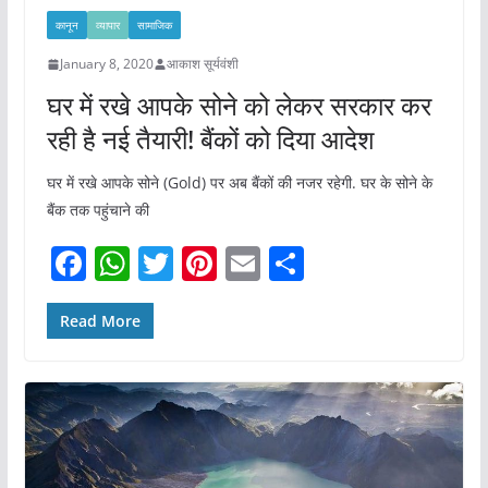
कानून
व्यापार
सामाजिक
January 8, 2020
आकाश सूर्यवंशी
घर में रखे आपके सोने को लेकर सरकार कर
रही है नई तैयारी! बैंकों को दिया आदेश
घर में रखे आपके सोने (Gold) पर अब बैंकों की नजर रहेगी. घर के सोने के
बैंक तक पहुंचाने की
F
W
T
Pi
E
S
a
h
w
nt
m
h
c
at
itt
er
ai
ar
Read More
e
s
er
e
l
e
b
A
st
o
p
o
p