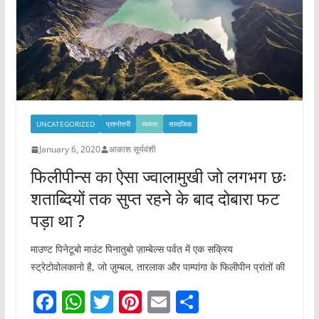
k
UNCATEGORIZED
प्रश्नोत्तरी
व्यापार
सामाजिक
January 6, 2020
आकाश सूर्यवंशी
फिलीपीन्स का ऐसा ज्वालामुखी जो लगभग छः
शताब्दियों तक सुप्त रहने के बाद दोबारा फट
पड़ा था ?
माउण्ट पिनेटूबो माउंट पिनातुबो ज़ाम्बेल्स पर्वत में एक सक्रिय
स्ट्रेटोवोलकानो है, जो ज़ुम्बल, तारलाक और पाम्पांगा के फिलीपीन प्रांतों की
F
W
T
Pi
E
S