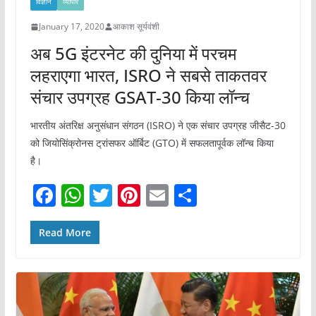
विज्ञान
व्यापार
January 17, 2020
आकाश सूर्यवंशी
अब 5G इंटरनेट की दुनिया में परचम
लहराएगा भारत, ISRO ने सबसे ताकतवर
संचार उपग्रह GSAT-30 किया लॉन्च
भारतीय अंतरिक्ष अनुसंधान संगठन (ISRO) ने एक संचार उपग्रह जीसैट-30
को जियोसिंक्रोनस ट्रांसफर ऑर्बिट (GTO) में सफलतापूर्वक लॉन्च किया
है।
F
W
T
Pi
E
S
a
h
w
nt
m
h
c
at
itt
er
ai
ar
Read More
e
s
er
e
l
e
b
A
st
o
p