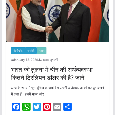
o
p
k
अंतर्राष्ट्रीय
राजनीति
व्यापार
January 13, 2020
आकाश सूर्यवंशी
भारत की तुलना में चीन की अर्थव्यवस्था
कितने ट्रिलियन डॉलर की है? जानें
आज के समय में पूरी दुनिया के सभी देश अपनी अर्थव्यवस्था को मजबूत बनाने
में लगा हैं। इसमें भारत और
F
W
T
Pi
E
S
a
h
w
nt
m
h