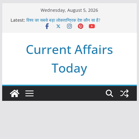
Skip
Wednesday, August 5, 2026
to
Latest:
विश्व का सबसे बड़ा लोकतान्त्रिक देश कौन सा है?
content
Refeeding Syndrome and its Management
पृथ्वी के अनुमानित आयु लगभग कितनी है ?
आखिर क्यों हमेशा पीले बोर्ड पर ही लिखे होते हैं रेलवे स्टेशन के नाम ?
Current Affairs
विश्व में कितने प्रकार के शासन होते है?
Today