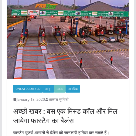
b
A
st
o
p
o
p
k
UNCATEGORIZED
कानून
व्यापार
सामाजिक
January 18, 2020
आकाश सूर्यवंशी
अच्छी खबर : बस एक मिस्ड कॉल और मिल
जायेगा फास्टैग का बैलंस
फास्टैग यूजर्स आसानी से बैलेंस की जानकारी हासिल कर सकते हैं।