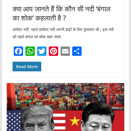
क्या आप जानते हैं कि कौन सी नदी ‘बंगाल
का शोक’ कहलाती है ?
दामोदर नदी. पहले दामोदर नदी अपनी बाढ़ों के लिए कुख्यात थी। इस नदी
को पहले बंगाल का शोक कहा जाता
F
W
T
Pi
E
S
a
h
w
nt
m
h
c
at
itt
er
ai
ar
Read More
e
s
er
e
l
e
b
A
st
o
p
o
p
k