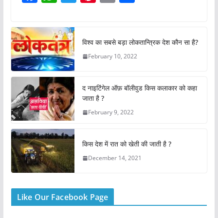
a
h
w
nt
m
h
c
at
itt
er
ai
ar
e
s
er
e
l
e
विश्व का सबसे बड़ा लोकतान्त्रिक देश कौन सा है?
b
A
st
February 10, 2022
o
p
o
p
द नाइटिंगेल ऑफ़ बॉलीवुड किस कलाकार को कहा
k
जाता है ?
February 9, 2022
किस देश में रात को खेती की जाती है ?
December 14, 2021
Like Our Facebook Page