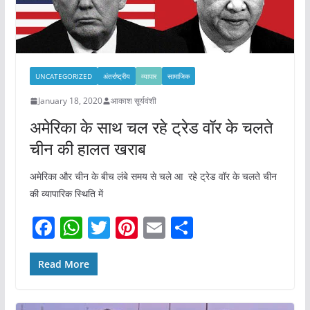
UNCATEGORIZED
अंतर्राष्ट्रीय
व्यापार
सामाजिक
January 18, 2020
आकाश सूर्यवंशी
अमेरिका के साथ चल रहे ट्रेड वॉर के चलते
चीन की हालत खराब
अमेरिका और चीन के बीच लंबे समय से चले आ रहे ट्रेड वॉर के चलते चीन
की व्यापारिक स्थिति में
F
W
T
Pi
E
S
a
h
w
nt
m
h
c
at
itt
er
ai
ar
Read More
e
s
er
e
l
e