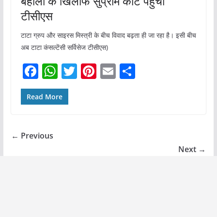
बहाली के खिलाफ सुप्रीम कोर्ट पहुंची
टीसीएस
टाटा ग्रुप और साइरस मिस्त्री के बीच विवाद बढ़ता ही जा रहा है। ​इसी बीच
अब टाटा कंसल्टेंसी सर्विसेज टीसीएस)
F
W
T
Pi
E
S
a
h
w
nt
m
h
c
at
itt
er
ai
ar
Read More
e
s
er
e
l
e
b
A
st
← Previous
o
p
Next →
o
p
k