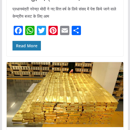
प्रधानमंत्री नरेन्द्र मोदी ने नए वित्त वर्ष के लिये संसद में पेश किये जाने वाले
केन्द्रीय बजट के लिए आम
F
W
T
Pi
E
S
a
h
w
nt
m
h
c
at
itt
er
ai
ar
Read More
e
s
er
e
l
e
b
A
st
o
p
o
p
k